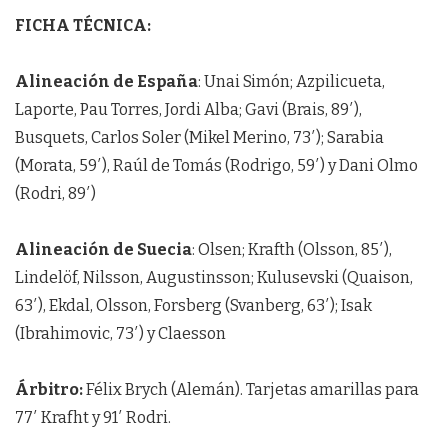
FICHA TÉCNICA:
Alineación de España
: Unai Simón; Azpilicueta,
Laporte, Pau Torres, Jordi Alba; Gavi (Brais, 89′),
Busquets, Carlos Soler (Mikel Merino, 73′); Sarabia
(Morata, 59′), Raúl de Tomás (Rodrigo, 59′) y Dani Olmo
(Rodri, 89′)
Alineación de Suecia
: Olsen; Krafth (Olsson, 85′),
Lindelöf, Nilsson, Augustinsson; Kulusevski (Quaison,
63′), Ekdal, Olsson, Forsberg (Svanberg, 63′); Isak
(Ibrahimovic, 73′) y Claesson
Árbitro:
Félix Brych (Alemán). Tarjetas amarillas para
77′ Krafht y 91′ Rodri.