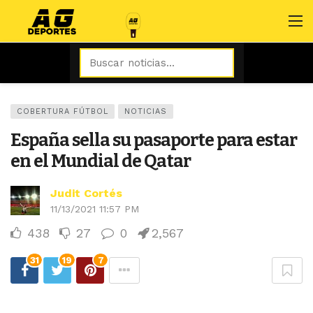
COBERTURA FÚTBOL
NOTICIAS
España sella su pasaporte para estar
en el Mundial de Qatar
Judit Cortés
11/13/2021 11:57 PM
438
27
0
2,567
31
19
7