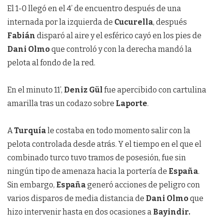
El 1-0 llegó en el 4’ de encuentro después de una
internada por la izquierda de
Cucurella
, después
Fabián
disparó al aire y el esférico cayó en los pies de
Dani Olmo
que controló y con la derecha mandó la
pelota al fondo de la red.
En el minuto 11’,
Deniz Gül
fue apercibido con cartulina
amarilla tras un codazo sobre
Laporte
.
A
Turquía
le costaba en todo momento salir con la
pelota controlada desde atrás. Y el tiempo en el que el
combinado turco tuvo tramos de posesión, fue sin
ningún tipo de amenaza hacia la portería de
España
.
Sin embargo,
España
generó acciones de peligro con
varios disparos de media distancia de
Dani Olmo
que
hizo intervenir hasta en dos ocasiones a
Bayindir.