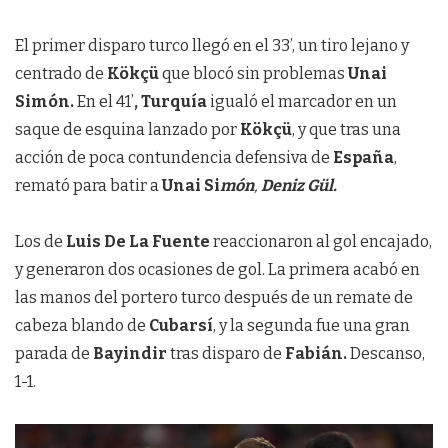
El primer disparo turco llegó en el 33’, un tiro lejano y
centrado de
Kökçü
que blocó sin problemas
Unai
Simón.
En el 41’
, Turquía
igualó el marcador en un
saque de esquina lanzado por
Kökçü
, y que tras una
acción de poca contundencia defensiva de
España
,
remató para batir a
Unai Si
món
,
Deniz Gül.
Los de
Luis De La Fuente
reaccionaron al gol encajado,
y generaron dos ocasiones de gol. La primera acabó en
las manos del portero turco después de un remate de
cabeza blando de
Cubarsí
, y la segunda fue una gran
parada de
Bayindir
tras disparo de
Fabián.
Descanso,
1-1.