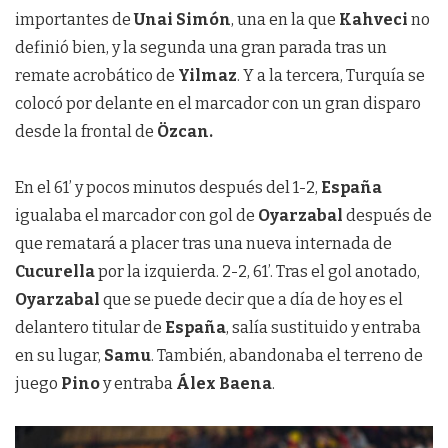
importantes de
Unai Simón
, una en la que
Kahveci
no
definió bien, y la segunda una gran parada tras un
remate acrobático de
Yilmaz
. Y a la tercera, Turquía se
colocó por delante en el marcador con un gran disparo
desde la frontal de
Özcan.
En el 61’ y pocos minutos después del 1-2,
España
igualaba el marcador con gol de
Oyarzabal
después de
que rematará a placer tras una nueva internada de
Cucurella
por la izquierda. 2-2, 61’. Tras el gol anotado,
Oyarzabal
que se puede decir que a día de hoy es el
delantero titular de
España
, salía sustituido y entraba
en su lugar,
Samu
. También, abandonaba el terreno de
juego
Pino
y entraba
Álex
Baena
.