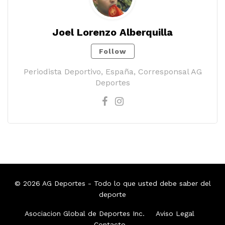
Joel Lorenzo Alberquilla
Follow
Periodista Deportivo, España, Corresponsal AG
Deportes
© 2026
AG Deportes
- Todo lo que usted debe saber del
deporte
Asociacion Global de Deportes Inc.
Aviso Legal
Contacto