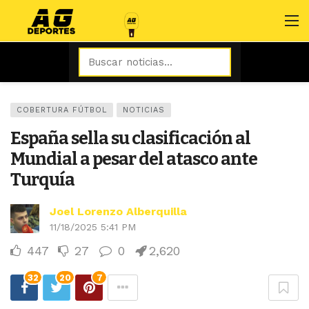
COBERTURA FÚTBOL
NOTICIAS
España sella su clasificación al
Mundial a pesar del atasco ante
Turquía
Joel Lorenzo Alberquilla
11/18/2025 5:41 PM
447
27
0
2,620
32
20
7