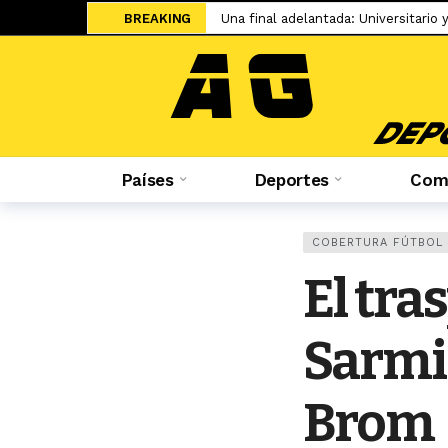
BREAKING
Sale a la luz el cartel de WOW 32 S
Islam Makhachev criticó duramente
Jesús Castillo: «La ‘U’ ha demostra
Salah ya tiene nuevo equipo: el Tr
El adiós de Nahuel Molina abre la 
Países
Deportes
Comp
Miguel Trauco: «No creo que me rec
Sporting Cristal: Colombiano Cuesta
COBERTURA FÚTBOL
Federico Girotti: «Hubo discusione
El tra
El UFC 331 tendrá la revancha del 
Sarmi
Brom