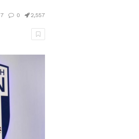
27
0
2,557