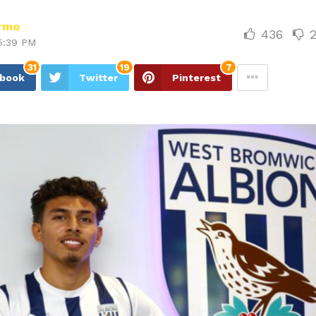
ermo
436
5:39 PM
31
19
7
ebook
Twitter
Pinterest