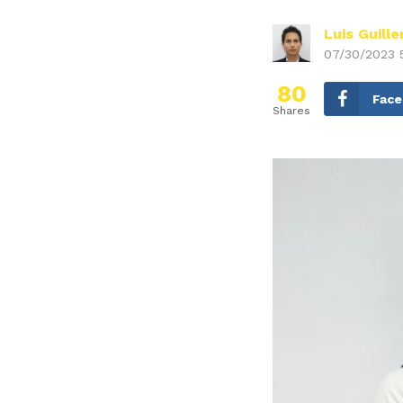
Luis Guill
07/30/2023 
80
Fac
Shares