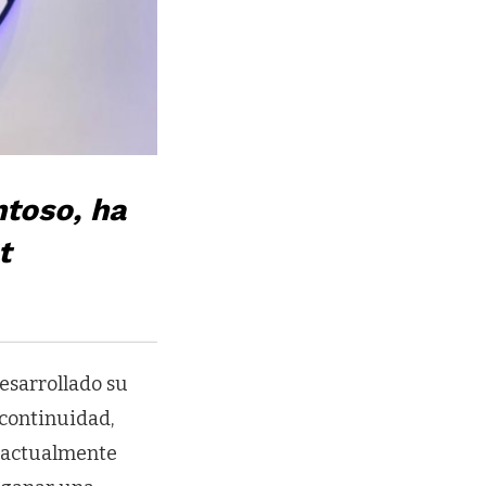
toso, ha
t
esarrollado su
 continuidad,
n actualmente