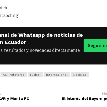
wich
icsocluigi
anal de Whatsapp de noticias de
en Ecuador
Seguir 
as, resultados y novedades directamente
AG Inglaterra
Fútbol
internacional
Noticias
or
Sig
LVR y Manta FC
El interés del Bayern 