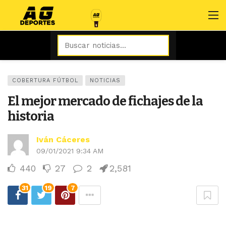
COBERTURA FÚTBOL
NOTICIAS
El mejor mercado de fichajes de la
historia
Iván Cáceres
09/01/2021 9:34 AM
440
27
2
2,581
31
19
7