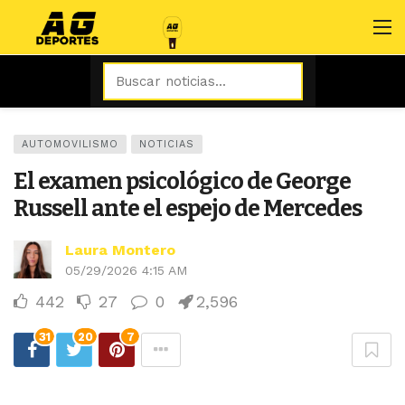
AUTOMOVILISMO
NOTICIAS
El examen psicológico de George
Russell ante el espejo de Mercedes
Laura Montero
05/29/2026 4:15 AM
442
27
0
2,596
31
20
7