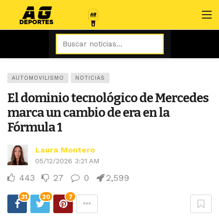
AUTOMOVILISMO
NOTICIAS
El dominio tecnológico de Mercedes
marca un cambio de era en la
Fórmula 1
Laura Montero
05/12/2026 3:21 AM
443
27
0
2,599
31
20
7