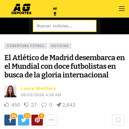
COBERTURA FÚTBOL
NOTICIAS
El Atlético de Madrid desembarca en
el Mundial con doce futbolistas en
busca de la gloria internacional
Laura Montero
06/02/2026 4:39 AM
450
27
0
2,642
32
20
7