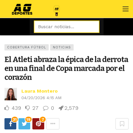
COBERTURA FÚTBOL
NOTICIAS
El Atleti abraza la épica de la derrota
en una final de Copa marcada por el
corazón
Laura Montero
04/20/2026 4:15 AM
439
27
0
2,579
31
19
7