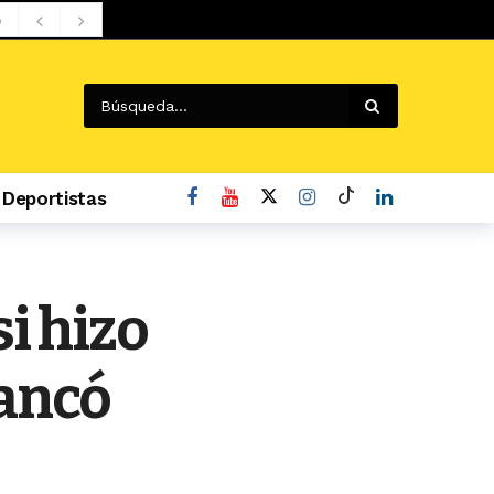
Deportistas
i hizo
rancó