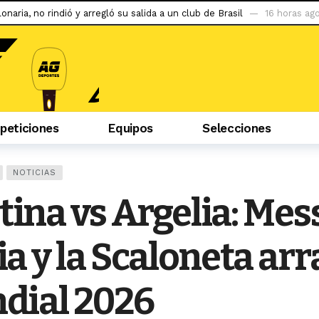
Pantoja – Van y un duelo entre Tsarukyan y Ruffy
1 día ago
y Sporting Cristal en el duelo de la fecha
1 día ago
evilla
2 días ago
 la situación de Conor McGregor
2 días ago
do ser capaz de llegar al tetracampeonato»
3 días ago
eticiones
Equipos
Selecciones
abzonspor
3 días ago
puerta a la gran apuesta de Simeone
3 días ago
iban mal, la hinchada me tiene cariño»
3 días ago
NOTICIAS
 aniversario 1-1 ante Sporting Cristal
10 horas ago
ina vs Argelia: Mess
ia y la Scaloneta ar
dial 2026