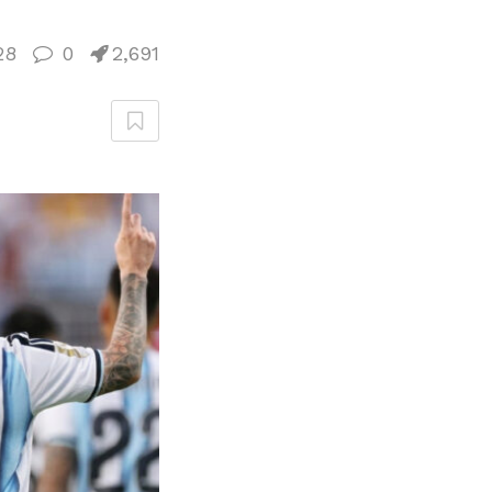
28
0
2,691