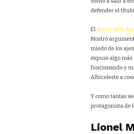
volvió a salir a 
defender el título
El
debut ante Arg
Mostró argumentos
miedo de los ajen
expuso algo más 
funcionando y ma
Albiceleste a conq
Y como tantas vec
protagonista de 
Lionel M