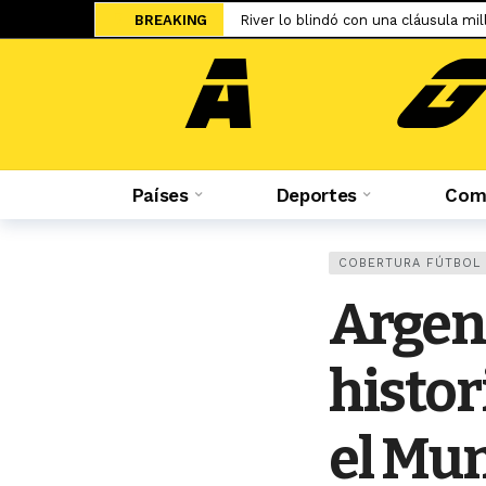
BREAKING
El UFC 331 tendrá la revancha del 
Una final adelantada: Universitario 
Sale a la luz el cartel de WOW 32 S
Islam Makhachev criticó duramente
Jesús Castillo: «La ‘U’ ha demostra
Países
Deportes
Comp
Salah ya tiene nuevo equipo: el Tr
El adiós de Nahuel Molina abre la 
Miguel Trauco: «No creo que me rec
COBERTURA FÚTBOL
Hicieron tablas: La ‘U’ empató en su
Argent
histor
el Mun