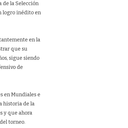
 de la Selección
 logro inédito en
stantemente en la
strar que su
ños, sigue siendo
fensivo de
les en Mundiales e
 historia de la
s y que ahora
del torneo.