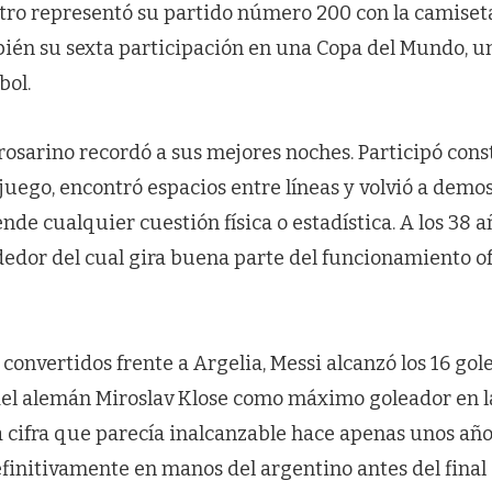
tro representó su partido número 200 con la camiseta
ién su sexta participación en una Copa del Mundo, un
bol.
 rosarino recordó a sus mejores noches. Participó con
juego, encontró espacios entre líneas y volvió a demo
ende cualquier cuestión física o estadística. A los 38 a
ededor del cual gira buena parte del funcionamiento o
s convertidos frente a Argelia, Messi alcanzó los 16 go
del alemán Miroslav Klose como máximo goleador en la
 cifra que parecía inalcanzable hace apenas unos año
initivamente en manos del argentino antes del final 