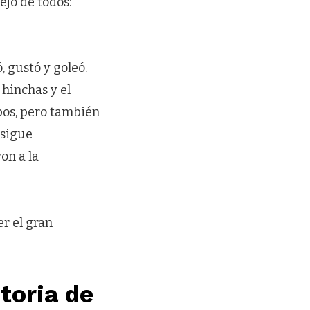
ejo de todos:
 gustó y goleó.
 hinchas y el
ipos, pero también
 sigue
on a la
er el gran
toria de