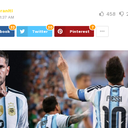
raniti
458
1:37 AM
32
20
7
ebook
Twitter
Pinterest