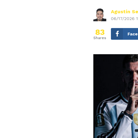
Agustín Se
06/17/2026 1
83
Fac
Shares