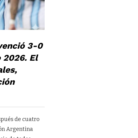
 venció 3-0
 2026. El
les,
ción
spués de cuatro
ión Argentina