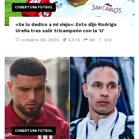
COBERTURA FÚTBOL
«Se lo dedico a mi viejo»: Esto dijo Rodrigo
Ureña tras salir tricampeón con la ‘U’
octubre 26, 2025
2,574
80
412
COBERTURA FÚTBOL