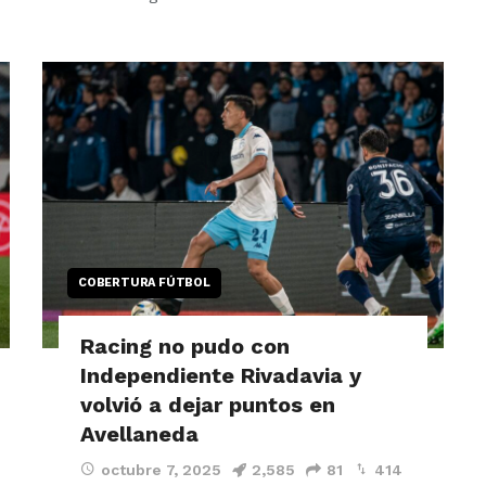
COBERTURA FÚTBOL
Racing no pudo con
Independiente Rivadavia y
volvió a dejar puntos en
Avellaneda
octubre 7, 2025
2,585
81
414