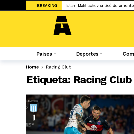
Islam Makhachev criticó duramente
BREAKING
Jesús Castillo: «La ‘U’ ha demostra
Salah ya tiene nuevo equipo: el Tr
El adiós de Nahuel Molina abre la 
Miguel Trauco: «No creo que me rec
Sporting Cristal: Colombiano Cuesta
Países
Deportes
Comp
Federico Girotti: «Hubo discusione
Home
Racing Club
«No está bueno estar en un contein
Etiqueta:
Racing Club
Mudryk vuelve a los terrenos de ju
Sale a la luz el cartel de WOW 32 S