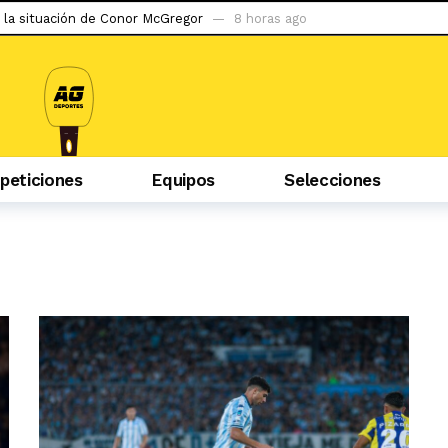
 la situación de Conor McGregor
8 horas ago
do ser capaz de llegar al tetracampeonato»
24 horas ago
abzonspor
1 día ago
puerta a la gran apuesta de Simeone
2 días ago
iban mal, la hinchada me tiene cariño»
2 días ago
 podría debutar en Liga 1 ante la ‘U’
2 días ago
eticiones
Equipos
Selecciones
s con Pablo Guede y hasta pensé en irme»
2 días ago
er…»: uno de los marginados en River rompió el silencio
2 días ag
ego tras 2 años de sanción
2 días ago
evilla
7 horas ago