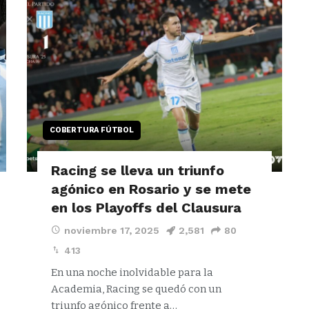
COBERTURA FÚTBOL
Racing se lleva un triunfo
agónico en Rosario y se mete
en los Playoffs del Clausura
noviembre 17, 2025
2,581
80
413
En una noche inolvidable para la
Academia, Racing se quedó con un
triunfo agónico frente a…