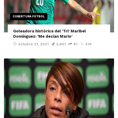
COBERTURA FÚTBOL
Goleadora histórica del ‘Tri’ Maribel
Domínguez: ‘Me decían Mario’
octubre 21, 2021
2,601
81
416