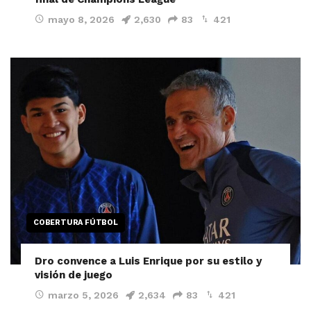
mayo 8, 2026
2,630
83
421
COBERTURA FÚTBOL
Dro convence a Luis Enrique por su estilo y
visión de juego
marzo 5, 2026
2,634
83
421