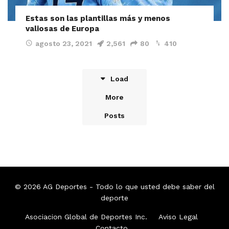
Estas son las plantillas más y menos
valiosas de Europa
agosto 23, 2021
2,561
80
410
Load
More
Posts
© 2026
AG Deportes
- Todo lo que usted debe saber del
deporte
Asociacion Global de Deportes Inc.
Aviso Legal
Contacto