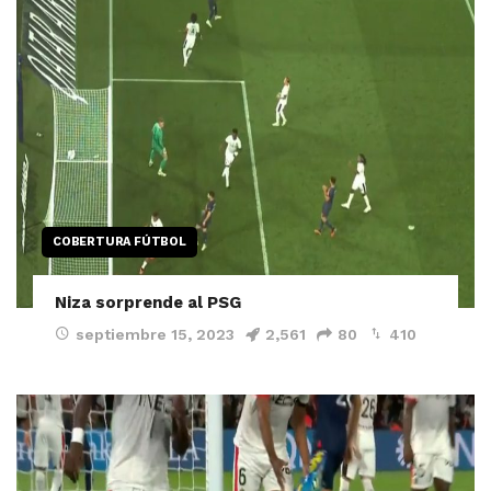
COBERTURA FÚTBOL
Niza sorprende al PSG
septiembre 15, 2023
2,561
80
410