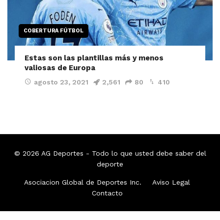
COBERTURA FÚTBOL
Estas son las plantillas más y menos
valiosas de Europa
agosto 23, 2021
2,561
80
410
© 2026
AG Deportes
- Todo lo que usted debe saber del
deporte
Asociacion Global de Deportes Inc.
Aviso Legal
Contacto