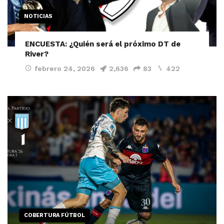
NOTICIAS
ENCUESTA: ¿Quién será el próximo DT de
River?
febrero 24, 2026
2,636
83
422
COBERTURA FÚTBOL