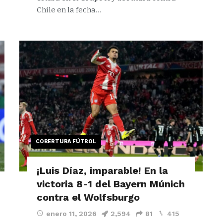
Chile en la fecha…
COBERTURA FÚTBOL
¡Luis Díaz, imparable! En la
victoria 8-1 del Bayern Múnich
contra el Wolfsburgo
enero 11, 2026
2,594
81
415