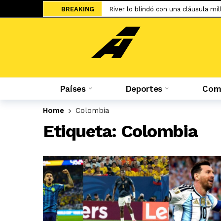
River lo blindó con una cláusula mill
BREAKING
El UFC 331 tendrá la revancha del 
Una final adelantada: Universitario 
Sale a la luz el cartel de WOW 32 S
Islam Makhachev criticó duramente
Jesús Castillo: «La ‘U’ ha demostra
Países
Deportes
Comp
Salah ya tiene nuevo equipo: el Tr
Home
Colombia
El adiós de Nahuel Molina abre la 
Etiqueta:
Colombia
Miguel Trauco: «No creo que me rec
Hicieron tablas: La ‘U’ empató en su