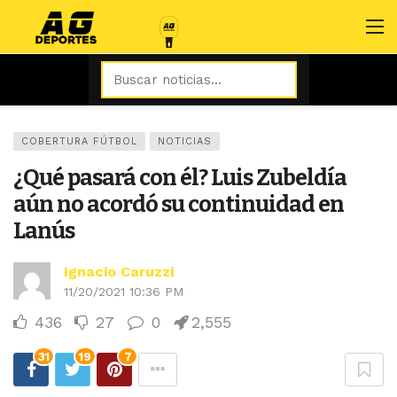
COBERTURA FÚTBOL
NOTICIAS
¿Qué pasará con él? Luis Zubeldía
aún no acordó su continuidad en
Lanús
Ignacio Caruzzi
11/20/2021 10:36 PM
436
27
0
2,555
31
19
7