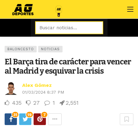
BALONCESTO
NOTICIAS
El Barça tira de carácter para vencer
al Madrid y esquivar la crisis
Alex Gómez
01/03/2024 8:37 PM
435
27
1
2,551
31
19
7